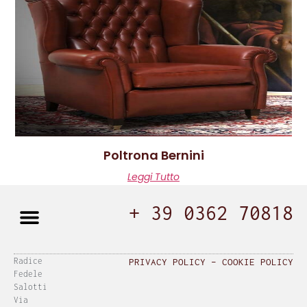
Poltrona Bernini
Leggi Tutto
+ 39 0362 70818
Radice
PRIVACY POLICY
–
COOKIE POLICY
Fedele
Salotti
Via