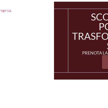
.
ropria
SC
P
TRASFO
PRENOTA LA