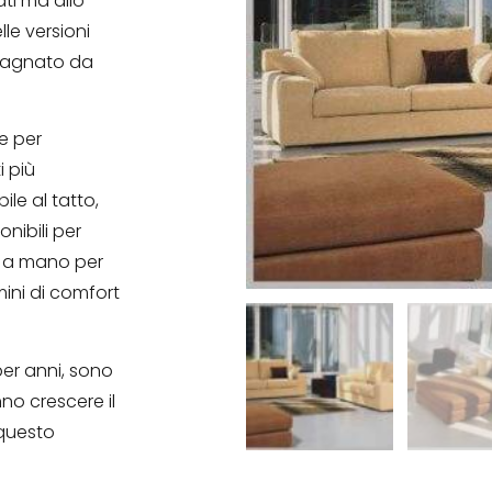
ati ma allo
e versioni
pagnato da
e per
i più
ile al tatto,
nibili per
e a mano per
rmini di comfort
er anni, sono
no crescere il
 questo