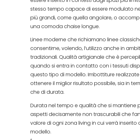
essere inserito in contesti dagli spazi più limit
stesso tempo capace di essere modulato nell
più grandi, come quella angolare, o accom
una comoda chaise longue.
Linee moderne che richiamano linee classich
consentirne, volendo, l’utilizzo anche in ambit
tradizionali. Qualità artigianale che è percepib
quando si entra in contatto con i tessuti dispo
questo tipo di modello. Imbottiture realizzat
ottenere il miglior risultato possibile, sia in te
che di durata.
Durata nel tempo e qualità che si mantiene p
aspetti decisamente non trascurabili che fan
valore di ogni zona living in cui verrà inserito
modello.